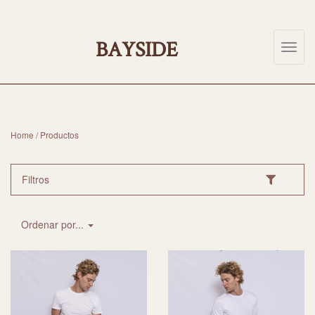
ABOUT
US
BAYSIDE
Toggl
navig
COLLECTION
2025
CATEGORIES
Home
/ Productos
CONTACT
Filtros
(0)
Ordenar por...