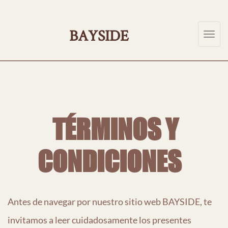
ABOUT
US
BAYSIDE
Toggl
navig
COLLECTION
2025
CATEGORIES
TÉRMINOS Y
CONTACT
CONDICIONES
(0)
Antes de navegar por nuestro sitio web BAYSIDE, te
invitamos a leer cuidadosamente los presentes